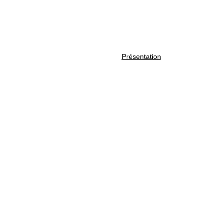
Par qui, Pour qui, Comment
Présentation
Contact
TE
Je suis Kamel B
matériauthèque
responsable au 
internationale 
consultant free